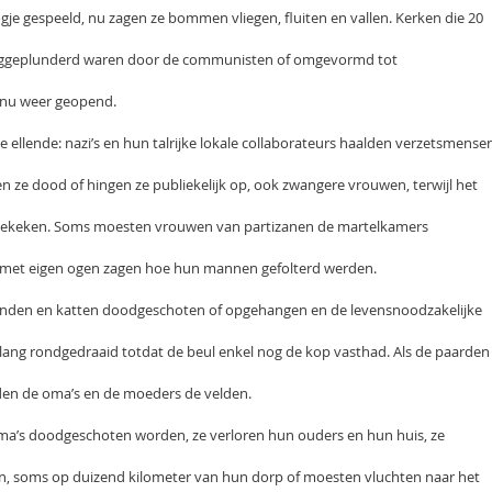
je gespeeld, nu zagen ze bommen vliegen, fluiten en vallen. Kerken die 20
leeggeplunderd waren door de communisten of omgevormd tot
 nu weer geopend.
ellende: nazi’s en hun talrijke lokale collaborateurs haalden verzetsmense
n ze dood of hingen ze publiekelijk op, ook zwangere vrouwen, terwijl het
oekeken. Soms moesten vrouwen van partizanen de martelkamers
met eigen ogen zagen hoe hun mannen gefolterd werden.
den en katten doodgeschoten of opgehangen en de levensnoodzakelijke
ang rondgedraaid totdat de beul enkel nog de kop vasthad. Als de paarden
den de oma’s en de moeders de velden.
a’s doodgeschoten worden, ze verloren hun ouders en hun huis, ze
n, soms op duizend kilometer van hun dorp of moesten vluchten naar het