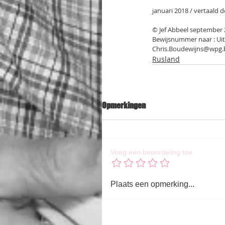
januari 2018 / vertaald d
© Jef Abbeel september
Bewijsnummer naar : Uitg
Chris.Boudewijns@wpg.
Rusland
Opmerkingen
Voeg een beoordeling toe
Plaats een opmerking...