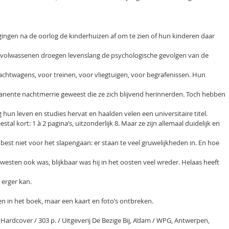
ingen na de oorlog de kinderhuizen af om te zien of hun kinderen daar
 volwassenen droegen levenslang de psychologische gevolgen van de
achtwagens, voor treinen, voor vliegtuigen, voor begrafenissen. Hun
anente nachtmerrie geweest die ze zich blijvend herinnerden. Toch hebben
hun leven en studies hervat en haalden velen een universitaire titel.
stal kort: 1 à 2 pagina’s, uitzonderlijk 8. Maar ze zijn allemaal duidelijk en
e best niet voor het slapengaan: er staan te veel gruwelijkheden in. En hoe
 westen ook was, blijkbaar was hij in het oosten veel wreder. Helaas heeft
 erger kan.
n in het boek, maar een kaart en foto’s ontbreken.
 Hardcover / 303 p. / Uitgeverij De Bezige Bij, A’dam / WPG, Antwerpen,