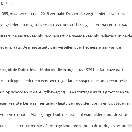
 geven.
1985, maar werd pas in 2018 vertaald. De vertaler zegt er niet bij welke van
aar geleden nu nog in leven zijn. Wit-Rusland kreeg in juni 1941 en in 1944
tsers, de eerste keer als veroveraars, de tweede keer als verliezers. In beide
den plaats. De meeste getuigen vertellen over het eerste jaar van de
zweeg bij de Duitse inval. Molotov, die in augustus 1939 het fameuze pact
 nu uitleggen. Iedereen was overtuigd dat de Sovjet-Unie onoverwinnelijk
erd op school en in de jeugdbeweging. De verbazing was dus groot toen ze
leger veel sterker was. Tientallen vliegtuigen gooiden bommen op steden in
voor vele doden. Mooie jonge Duitsers reden of wandelden door de straten
ces bij de mooie meisjes. Sommige kinderen vonden de oorlog avontuurlijk