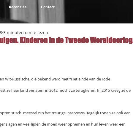
Recensies
Contact
8
3 minuten om te lezen
tuigen. Kinderen in de Tweede Wereldoorlog
NaN uit 5 sterren.
s een Wit-Russische, die bekend werd met “Het einde van de rode
st ze haar land verlaten, in 2012 mocht ze terugkeren. In 2015 kreeg ze de
ptimistisch: meestal zijn het treurige interviews. Tegelijk tonen ze ook aan
genslagen en veel lijden de moed weer opnemen en hun leven weer een