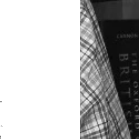
n
n
e
ms
f