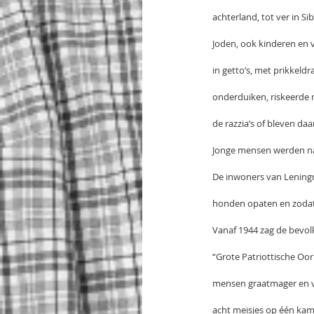
achterland, tot ver in S
Joden, ook kinderen en
in getto’s, met prikkeld
onderduiken, riskeerde 
de razzia’s of bleven da
Jonge mensen werden naa
De inwoners van Leningr
honden opaten en zodat d
Vanaf 1944 zag de bevol
“Grote Patriottische Oo
mensen graatmager en va
acht meisjes op één kam