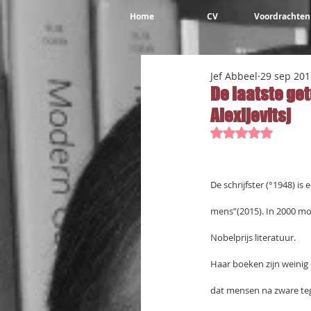
Home
CV
Voordrachten
Jef Abbeel
29 sep 201
De laatste ge
Alexijevitsj
Beoordeeld met 
De schrijfster (°1948) i
mens”(2015). In 2000 moe
Nobelprijs literatuur.
Haar boeken zijn weinig o
dat mensen na zware te