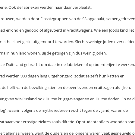
iberië. Ook de fabrieken werden naar daar verplaatst.
 vrouwen, werden door Einsatzgruppen van de SS opgepakt, samengedreve
raad errond en gedood of afgevoerd in vrachtwagens. Wie een Joods kind liet
met heel het gezin uitgemoord te worden. Slechts weinige Joden overleefde
arna in hun land wonen. Bij de getuigen zijn dus weinig Joden.
r Duitsland gebracht om daar in de fabrieken of op boerderijen te werken.
ad werden 900 dagen lang uitgehongerd, zodat ze zelfs hun katten en
e helft van de bevolking stierf en de overlevenden eruit zagen als lijken.
king van Wit-Rusland ook Duitse krijgsgevangenen en Duitse doden. En na d
rlog”, waarin volgens de mythe iedereen vocht tegen de vijand, waren de
tbaar voor ernstige ziektes zoals difterie. Op studentenflats woonden so
er: allemaal wezen, want de ouders en de jongens waren vaak gesneuveld o