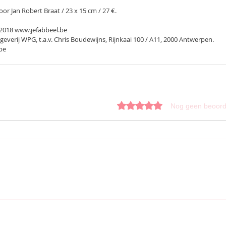
oor Jan Robert Braat / 23 x 15 cm / 27 €.
 2018 www.jefabbeel.be
everij WPG, t.a.v. Chris Boudewijns, Rijnkaai 100 / A11, 2000 Antwerpen.
be
Beoordeeld met 0 uit 5 sterren.
Nog geen beoord