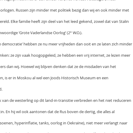
 oorlogen. Russen zijn minder met politiek bezig dan wij en ook minder met
eld. Elke familie heeft zijn deel van het leed gekend, zowel dat van Stalin
woordige ‘Grote Vaderlandse Oorlog’ (2° W.O.).
e democratie’ hebben ze nu meer vrijheden dan ooit en ze laten zich minder
nken: ze zijn vaak hoogopgeleid, ze hebben een vrij internet, ze lezen meer
ers dan wij. Hoewel wij blijven denken dat ze de misdaden van het
 is er in Moskou al wel een Joods Historisch Museum en een
d.
k van de westerling op dit land-in-transitie verbreden en het niet reduceren
in. En hij wil ook aantonen dat de Rus boven de dertig, die alles al
enen, hyperinflatie, tanks, oorlog in Oekraïne), niet meer verlangt naar