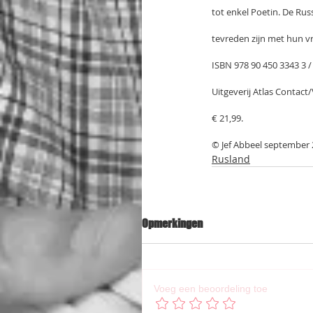
tot enkel Poetin. De Russ
tevreden zijn met hun 
ISBN 978 90 450 3343 3 /
Uitgeverij Atlas Contac
€ 21,99.
© Jef Abbeel september 
Rusland
Opmerkingen
Voeg een beoordeling toe