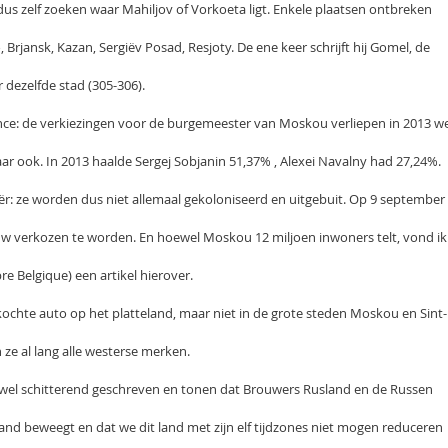
us zelf zoeken waar Mahiljov of Vorkoeta ligt. Enkele plaatsen ontbreken
 Brjansk, Kazan, Sergiëv Posad, Resjoty. De ene keer schrijft hij Gomel, de
dezelfde stad (305-306).
ce: de verkiezingen voor de burgemeester van Moskou verliepen in 2013 we
baar ook. In 2013 haalde Sergej Sobjanin 51,37% , Alexei Navalny had 27,24%.
iër: ze worden dus niet allemaal gekoloniseerd en uitgebuit. Op 9 september
uw verkozen te worden. En hoewel Moskou 12 miljoen inwoners telt, vond ik
re Belgique) een artikel hierover.
ochte auto op het platteland, maar niet in de grote steden Moskou en Sint-
ze al lang alle westerse merken.
 wel schitterend geschreven en tonen dat Brouwers Rusland en de Russen
land beweegt en dat we dit land met zijn elf tijdzones niet mogen reduceren