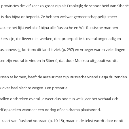
provincies die vijf keer zo groot zijn als Frankrijk; de schoonheid van Siberië
is dus bijna onbeperkt. Ze hebben wel wat gemeenschappelijk: meer
zaken; het lijkt wel alsof bijna alle Russische en Wit-Russische mannen
kers zijn, die liever niet werken; de oproerpolitie is overal ongenadig en
aus aanwezig; kortom: dit land is ziek (p. 297) en vroeger waren vele dingen
en zijn vooral te vinden in Siberië, dat door Moskou uitgebuit wordt.
issen te komen, heeft de auteur met zijn Russische vriend Pasja duizenden
k over heel slechte wegen. Een prestatie.
rtallen ontbreken overal, je weet dus nooit in welk jaar het verhaal zich
zelf opzoeken wanneer een oorlog of een drama plaatsvond.
n kaart van Rusland vooraan (p. 10-15), maar in de tekst wordt daar nooit