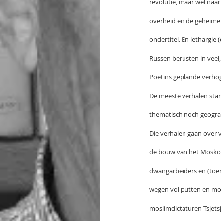
revolutie, maar wel naar 
overheid en de geheime d
ondertitel. En lethargie 
Russen berusten in veel, 
Poetins geplande verhog
De meeste verhalen stam
thematisch noch geograf
Die verhalen gaan over v
de bouw van het Moskouk
dwangarbeiders en (toen 
wegen vol putten en mo
moslimdictaturen Tsjetsj