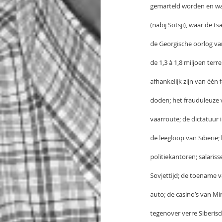
gemarteld worden en waa
(nabij Sotsji), waar de 
de Georgische oorlog va
de 1,3 à 1,8 miljoen te
afhankelijk zijn van één
doden; het frauduleuze v
vaarroute; de dictatuur
de leegloop van Siberië;
politiekantoren; salari
Sovjettijd; de toename v
auto; de casino’s van Mi
tegenover verre Siberisc