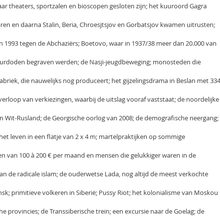
r theaters, sportzalen en bioscopen gesloten zijn; het kuuroord Gagra
tsaren en daarna Stalin, Beria, Chroesjtsjov en Gorbatsjov kwamen uitrusten;
n 1993 tegen de Abchaziërs; Boetovo, waar in 1937/38 meer dan 20.000 van
rreurdoden begraven werden; de Nasji-jeugdbeweging; monosteden die
 fabriek, die nauwelijks nog produceert; het gijzelingsdrama in Beslan met 33
erloop van verkiezingen, waarbij de uitslag vooraf vaststaat; de noordelijke
 in Wit-Rusland; de Georgische oorlog van 2008; de demografische neergang;
 het leven in een flatje van 2 x 4 m; martelpraktijken op sommige
ssen van 100 à 200 € per maand en mensen die gelukkiger waren in de
an de radicale islam; de ouderwetse Lada, nog altijd de meest verkochte
nsk; primitieve volkeren in Siberië; Pussy Riot; het kolonialisme van Moskou
he provincies; de Transsiberische trein; een excursie naar de Goelag; de