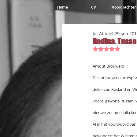
Home
CV
Voordrachten
Jef Abbeel
29 sep 201
Rodina. Tussen
Beoordeeld met 
Arnout Brouwers
De auteur was correspon
delen van Rusland en Wit
vooral gewone Russen, we
nieuwe vriendin Julia ke
Al in het voorwoord van 
bewondert het Westen en 