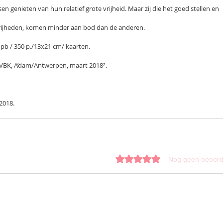
en genieten van hun relatief grote vrijheid. Maar zij die het goed stellen en
vrijheden, komen minder aan bod dan de anderen.
 pb / 350 p./13x21 cm/ kaarten.
t/VBK, A’dam/Antwerpen, maart 2018².
2018.
Beoordeeld met 0 uit 5 sterren.
Nog geen beoord