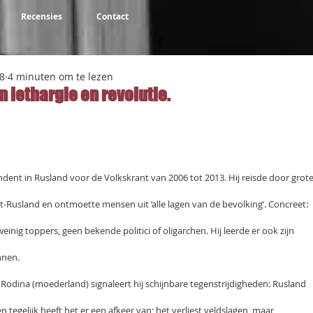
Recensies
Contact
8
4 minuten om te lezen
 lethargie en revolutie.
NaN uit 5 sterren.
dent in Rusland voor de Volkskrant van 2006 tot 2013. Hij reisde door grot
-Rusland en ontmoette mensen uit ‘alle lagen van de bevolking’. Concreet:
inig toppers, geen bekende politici of oligarchen. Hij leerde er ook zijn
nnen.
Rodina (moederland) signaleert hij schijnbare tegenstrijdigheden: Rusland
tegelijk heeft het er een afkeer van; het verliest veldslagen, maar