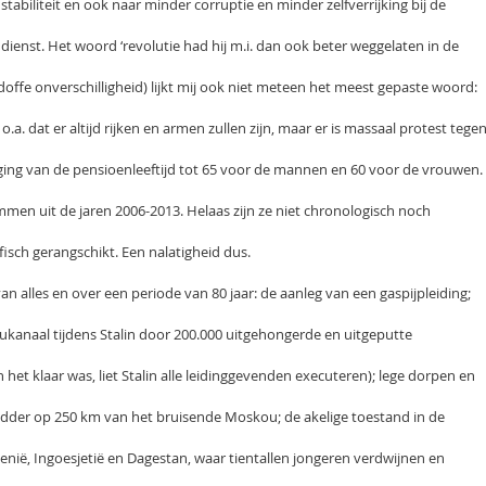
stabiliteit en ook naar minder corruptie en minder zelfverrijking bij de
ienst. Het woord ‘revolutie had hij m.i. dan ook beter weggelaten in de
(doffe onverschilligheid) lijkt mij ook niet meteen het meest gepaste woord:
o.a. dat er altijd rijken en armen zullen zijn, maar er is massaal protest tege
ing van de pensioenleeftijd tot 65 voor de mannen en 60 voor de vrouwen.
men uit de jaren 2006-2013. Helaas zijn ze niet chronologisch noch
isch gerangschikt. Een nalatigheid dus.
an alles en over een periode van 80 jaar: de aanleg van een gaspijpleiding;
anaal tijdens Stalin door 200.000 uitgehongerde en uitgeputte
het klaar was, liet Stalin alle leidinggevenden executeren); lege dorpen en
dder op 250 km van het bruisende Moskou; de akelige toestand in de
enië, Ingoesjetië en Dagestan, waar tientallen jongeren verdwijnen en