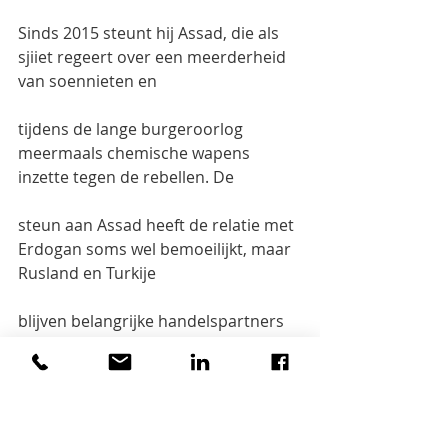
Sinds 2015 steunt hij Assad, die als 
sjiiet regeert over een meerderheid 
van soennieten en
tijdens de lange burgeroorlog 
meermaals chemische wapens 
inzette tegen de rebellen. De
steun aan Assad heeft de relatie met 
Erdogan soms wel bemoeilijkt, maar 
Rusland en Turkije
blijven belangrijke handelspartners 
en vele Russische toeristen trekken 
naar Turkije. De
relaties met Israël zijn beter dan ooit 
en dat geldt ook voor de situatie van 