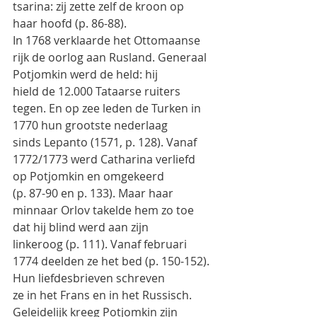
tsarina: zij zette zelf de kroon op 
haar hoofd (p. 86-88).
In 1768 verklaarde het Ottomaanse 
rijk de oorlog aan Rusland. Generaal 
Potjomkin werd de held: hij
hield de 12.000 Tataarse ruiters 
tegen. En op zee leden de Turken in 
1770 hun grootste nederlaag
sinds Lepanto (1571, p. 128). Vanaf 
1772/1773 werd Catharina verliefd 
op Potjomkin en omgekeerd
(p. 87-90 en p. 133). Maar haar 
minnaar Orlov takelde hem zo toe 
dat hij blind werd aan zijn
linkeroog (p. 111). Vanaf februari 
1774 deelden ze het bed (p. 150-152). 
Hun liefdesbrieven schreven
ze in het Frans en in het Russisch. 
Geleidelijk kreeg Potjomkin zijn 