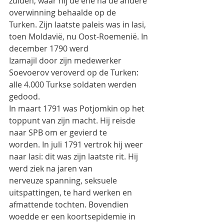
zuiden, waar hij de ene na de andere 
overwinning behaalde op de
Turken. Zijn laatste paleis was in Iasi, 
toen Moldavië, nu Oost-Roemenië. In 
december 1790 werd
Izamajil door zijn medewerker 
Soevoerov veroverd op de Turken: 
alle 4.000 Turkse soldaten werden
gedood.
In maart 1791 was Potjomkin op het 
toppunt van zijn macht. Hij reisde 
naar SPB om er gevierd te
worden. In juli 1791 vertrok hij weer 
naar Iasi: dit was zijn laatste rit. Hij 
werd ziek na jaren van
nerveuze spanning, seksuele 
uitspattingen, te hard werken en 
afmattende tochten. Bovendien
woedde er een koortsepidemie in 