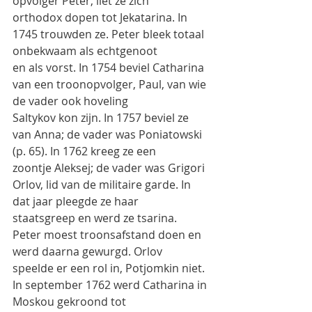
opvolger Peter, liet ze zich
orthodox dopen tot Jekatarina. In 
1745 trouwden ze. Peter bleek totaal 
onbekwaam als echtgenoot
en als vorst. In 1754 beviel Catharina 
van een troonopvolger, Paul, van wie 
de vader ook hoveling
Saltykov kon zijn. In 1757 beviel ze 
van Anna; de vader was Poniatowski 
(p. 65). In 1762 kreeg ze een
zoontje Aleksej; de vader was Grigori 
Orlov, lid van de militaire garde. In 
dat jaar pleegde ze haar
staatsgreep en werd ze tsarina. 
Peter moest troonsafstand doen en 
werd daarna gewurgd. Orlov
speelde er een rol in, Potjomkin niet. 
In september 1762 werd Catharina in 
Moskou gekroond tot