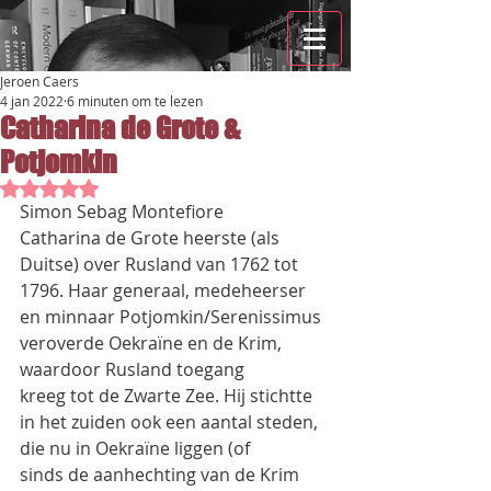
Jeroen Caers
4 jan 2022
6 minuten om te lezen
Catharina de Grote &
Potjomkin
Beoordeeld met NaN uit 5 sterren.
Simon Sebag Montefiore
Catharina de Grote heerste (als 
Duitse) over Rusland van 1762 tot 
1796. Haar generaal, medeheerser
en minnaar Potjomkin/Serenissimus 
veroverde Oekraïne en de Krim, 
waardoor Rusland toegang
kreeg tot de Zwarte Zee. Hij stichtte 
in het zuiden ook een aantal steden, 
die nu in Oekraïne liggen (of
sinds de aanhechting van de Krim 