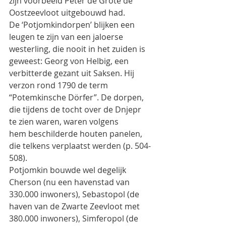
zijn voorbeeld Peter de Grote de 
Oostzeevloot uitgebouwd had.
De ‘Potjomkindorpen’ blijken een 
leugen te zijn van een jaloerse 
westerling, die nooit in het zuiden is
geweest: Georg von Helbig, een 
verbitterde gezant uit Saksen. Hij 
verzon rond 1790 de term
“Potemkinsche Dörfer”. De dorpen, 
die tijdens de tocht over de Dnjepr 
te zien waren, waren volgens
hem beschilderde houten panelen, 
die telkens verplaatst werden (p. 504-
508).
Potjomkin bouwde wel degelijk 
Cherson (nu een havenstad van 
330.000 inwoners), Sebastopol (de
haven van de Zwarte Zeevloot met 
380.000 inwoners), Simferopol (de 