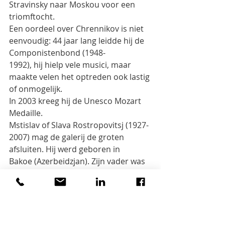
Stravinsky naar Moskou voor een
triomftocht.
Een oordeel over Chrennikov is niet 
eenvoudig: 44 jaar lang leidde hij de 
Componistenbond (1948-
1992), hij hielp vele musici, maar 
maakte velen het optreden ook lastig 
of onmogelijk.
In 2003 kreeg hij de Unesco Mozart 
Medaille.
Mstislav of Slava Rostropovitsj (1927-
2007) mag de galerij de groten 
afsluiten. Hij werd geboren in
Bakoe (Azerbeidzjan). Zijn vader was 
cellist, zijn Joodse moeder een 
pianiste. In 1931 verhuisde het
arme gezin naar een 
eenkamerwoning in Moskou. In juni 
1941 werden ze geëvacueerd naar