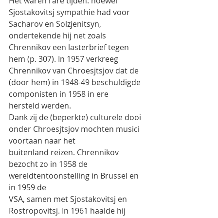
Het waren rare tijden: hoewel 
Sjostakovitsj sympathie had voor 
Sacharov en Solzjenitsyn,
ondertekende hij net zoals 
Chrennikov een lasterbrief tegen 
hem (p. 307). In 1957 verkreeg
Chrennikov van Chroesjtsjov dat de 
(door hem) in 1948-49 beschuldigde 
componisten in 1958 in ere
hersteld werden.
Dank zij de (beperkte) culturele dooi 
onder Chroesjtsjov mochten musici 
voortaan naar het
buitenland reizen. Chrennikov 
bezocht zo in 1958 de 
wereldtentoonstelling in Brussel en 
in 1959 de
VSA, samen met Sjostakovitsj en 
Rostropovitsj. In 1961 haalde hij 