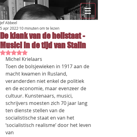
Jef Abbeel
5 apr 2022
10 minuten om te lezen
De klank van de heilstaat -
Musici in de tijd van Stalin
Beoordeeld met NaN uit 5 sterren.
Michel Krielaars
Toen de bolsjewieken in 1917 aan de 
macht kwamen in Rusland, 
veranderden niet enkel de politiek
en de economie, maar evenzeer de 
cultuur. Kunstenaars, musici, 
schrijvers moesten zich 70 jaar lang
ten dienste stellen van de 
socialistische staat en van het 
‘socialistisch realisme’ door het leven 
van