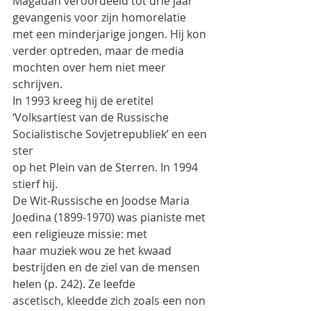
Magadan veroordeeld tot drie jaar 
gevangenis voor zijn homorelatie
met een minderjarige jongen. Hij kon 
verder optreden, maar de media 
mochten over hem niet meer
schrijven.
In 1993 kreeg hij de eretitel 
‘Volksartiest van de Russische 
Socialistische Sovjetrepubliek’ en een 
ster
op het Plein van de Sterren. In 1994 
stierf hij.
De Wit-Russische en Joodse Maria 
Joedina (1899-1970) was pianiste met 
een religieuze missie: met
haar muziek wou ze het kwaad 
bestrijden en de ziel van de mensen 
helen (p. 242). Ze leefde
ascetisch, kleedde zich zoals een non 