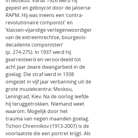
in Moskou. Vanaf 1926 werd hij
gepest en geboycot door de jaloerse 
RAPM. Hij was ineens een ‘contra-
revolutionaire componist’ en
‘klassen-vijandige vertegenwoordiger 
van de extreemrechtse, bourgeois-
decadente componisten’
(p. 274-275). In 1937 werd hij 
gearresteerd en veroordeeld tot 
acht jaar zware dwangarbeid in de
goelag. Die straf werd in 1938 
omgezet in vijf jaar verbanning uit de 
grote muziekcentra: Moskou,
Leningrad, Kiev. Na de oorlog leefde 
hij teruggetrokken. Niemand weet 
waarom. Mogelijk door het
trauma van negen maanden goelag.
Tichon Chrennikov (1913-2007) is de 
voorlaatste die een portret krijgt. Als 