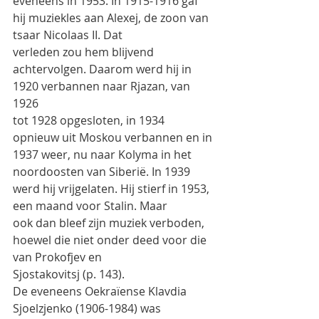
eveneens in 1953. In 1915-1916 gaf 
hij muziekles aan Alexej, de zoon van 
tsaar Nicolaas II. Dat
verleden zou hem blijvend 
achtervolgen. Daarom werd hij in 
1920 verbannen naar Rjazan, van 
1926
tot 1928 opgesloten, in 1934 
opnieuw uit Moskou verbannen en in 
1937 weer, nu naar Kolyma in het
noordoosten van Siberië. In 1939 
werd hij vrijgelaten. Hij stierf in 1953, 
een maand voor Stalin. Maar
ook dan bleef zijn muziek verboden, 
hoewel die niet onder deed voor die 
van Prokofjev en
Sjostakovitsj (p. 143).
De eveneens Oekraïense Klavdia 
Sjoelzjenko (1906-1984) was 