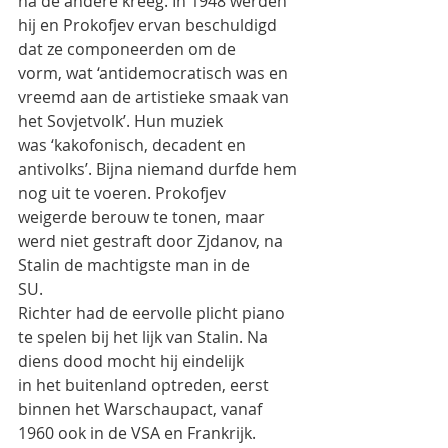
na de andere kreeg. In 1948 werden 
hij en Prokofjev ervan beschuldigd 
dat ze componeerden om de
vorm, wat ‘antidemocratisch was en 
vreemd aan de artistieke smaak van 
het Sovjetvolk’. Hun muziek
was ‘kakofonisch, decadent en 
antivolks’. Bijna niemand durfde hem 
nog uit te voeren. Prokofjev
weigerde berouw te tonen, maar 
werd niet gestraft door Zjdanov, na 
Stalin de machtigste man in de
SU.
Richter had de eervolle plicht piano 
te spelen bij het lijk van Stalin. Na 
diens dood mocht hij eindelijk
in het buitenland optreden, eerst 
binnen het Warschaupact, vanaf 
1960 ook in de VSA en Frankrijk.