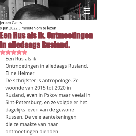
Jeroen Caers
9 jun 2022
3 minuten om te lezen
Een Rus als ik. Ontmoetingen
in alledaags Rusland.
Beoordeeld met NaN uit 5 sterren.
Een Rus als ik
Ontmoetingen in alledaags Rusland.
Eline Helmer
De schrijfster is antropologe. Ze 
woonde van 2015 tot 2020 in 
Rusland, even in Pskov maar veelal in
Sint-Petersburg, en ze volgde er het 
dagelijks leven van de gewone 
Russen. De vele aantekeningen
die ze maakte van haar 
ontmoetingen dienden 