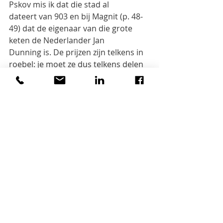
Pskov mis ik dat die stad al
dateert van 903 en bij Magnit (p. 48-
49) dat de eigenaar van die grote 
keten de Nederlander Jan
Dunning is. De prijzen zijn telkens in 
roebel: je moet ze dus telkens delen 
door 83 (toen tenminste, nu
door 70) om de prijs in euro te 
bekomen.
2
Referentie
Eline Helmer,
Een Rus als ik
Ontmoetingen in alledaags Rusland.
Uitgeverij Prometheus, 
Amsterdam/L&amp;M, Antwerpen, 
mei 2022