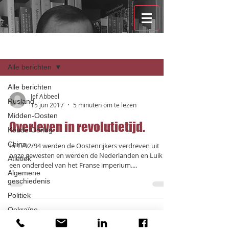
Recensies
Alle berichten
Alle berichten
Jef Abbeel
Rusland
15 jun 2017
5 minuten om te lezen
Midden-Oosten
Overleven in revolutietijd.
Koude Oorlog
China
In 1792/94 werden de Oostenrijkers verdreven uit
onze gewesten en werden de Nederlanden en Luik
Atletiek
een onderdeel van het Franse imperium....
Algemene
geschiedenis
Politiek
Oekraïne
Zoeken op tags