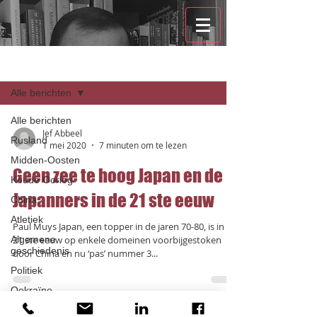
Recensies
Alle berichten
Alle berichten
Jef Abbeel
Rusland
1 mei 2020
7 minuten om te lezen
Midden-Oosten
Geen zee te hoog Japan en de
Koude Oorlog
Japanners in de 21 ste eeuw
China
Atletiek
Paul Muys Japan, een topper in de jaren 70-80, is in de
Algemene
21 ste eeuw op enkele domeinen voorbijgestoken
geschiedenis
door China en nu ‘pas’ nummer 3...
Politiek
Oekraïne