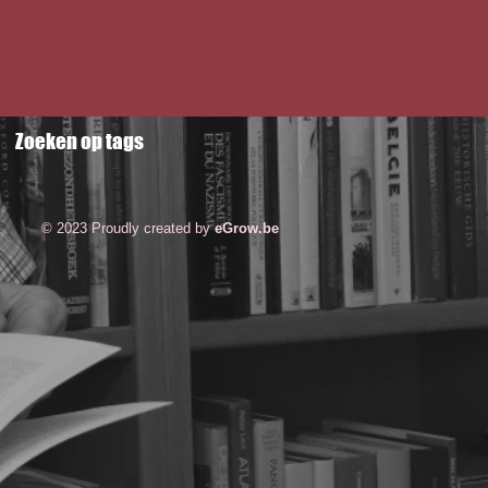
Zoeken op tags
© 2023 Proudly created by
eGrow.be