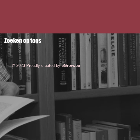
Zoeken op tags
© 2023 Proudly created by
eGrow.be