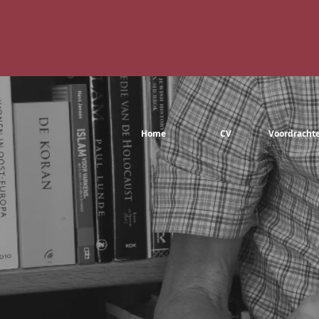
Home
CV
Voordracht