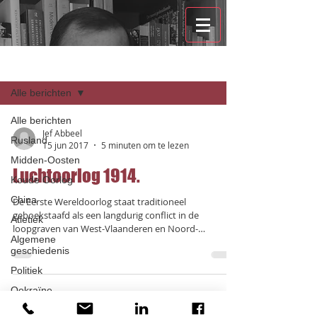
Recensies
Alle berichten
Alle berichten
Jef Abbeel
Rusland
15 jun 2017
5 minuten om te lezen
Midden-Oosten
Luchtoorlog 1914.
Koude Oorlog
China
De Eerste Wereldoorlog staat traditioneel
geboekstaafd als een langdurig conflict in de
Atletiek
loopgraven van West-Vlaanderen en Noord-
Algemene
Frankrijk...
geschiedenis
Politiek
Oekraïne
Zoeken op tags