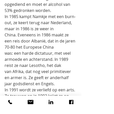
opgediend en moet er alcohol van 
53% gedronken worden.
In 1985 kampt Namkje met een burn-
out, ze keert terug naar Nederland, 
maar in 1986 is ze weer in
China. Eveneens in 1986 maakt ze 
een reis door Albanië, dat in de jaren 
70-80 het Europese China
was: een harde dictatuur, met veel 
armoede en achterstand. In 1989 
reist ze naar Lesotho, het dak
van Afrika, dat nog veel primitiever 
en armer is. Ze geeft er anderhalf 
jaar godsdienst en Engels.
In 1991 wordt ze verliefd op een arts. 
Ze trouwen en in 1992 krijgt ze op 
haar 42 ste een dochtertje.
Daarna neemt ze nog twee Chinese 