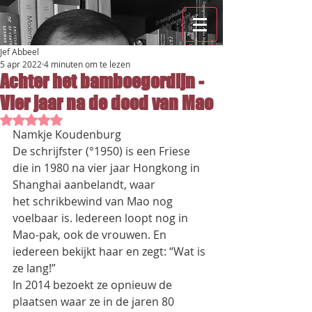
Jef Abbeel
5 apr 2022
4 minuten om te lezen
Achter het bamboegordijn -
Vier jaar na de dood van Mao
Beoordeeld met NaN uit 5 sterren.
Namkje Koudenburg
De schrijfster (°1950) is een Friese 
die in 1980 na vier jaar Hongkong in 
Shanghai aanbelandt, waar
het schrikbewind van Mao nog 
voelbaar is. Iedereen loopt nog in 
Mao-pak, ook de vrouwen. En
iedereen bekijkt haar en zegt: “Wat is 
ze lang!”
In 2014 bezoekt ze opnieuw de 
plaatsen waar ze in de jaren 80 