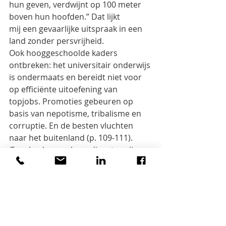
hun geven, verdwijnt op 100 meter 
boven hun hoofden.” Dat lijkt
mij een gevaarlijke uitspraak in een 
land zonder persvrijheid.
Ook hooggeschoolde kaders 
ontbreken: het universitair onderwijs 
is ondermaats en bereidt niet voor
op efficiënte uitoefening van 
topjobs. Promoties gebeuren op 
basis van nepotisme, tribalisme en
corruptie. En de besten vluchten 
naar het buitenland (p. 109-111). 
Gevolg: de openbare diensten zijn
één puinhoop.
In de scheepvaart en het verkeer 
vallen vele doden, deels door 
versleten voertuigen, deels doordat
chauffeurs hun rijbewijs gekregen 
hebben door corruptie. Vaak rijden 