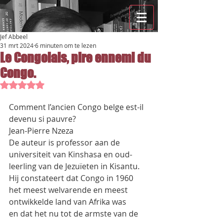
Jef Abbeel
31 mrt 2024
6 minuten om te lezen
Le Congolais, pire ennemi du
Congo.
Beoordeeld met NaN uit 5 sterren.
Comment l’ancien Congo belge est-il 
devenu si pauvre?
Jean-Pierre Nzeza
De auteur is professor aan de 
universiteit van Kinshasa en oud-
leerling van de Jezuïeten in Kisantu.
Hij constateert dat Congo in 1960 
het meest welvarende en meest 
ontwikkelde land van Afrika was
en dat het nu tot de armste van de 