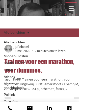
Recensies
Alle berichten
Alle berichten
Jef Abbeel
Rusland
1 mei 2020
2 minuten om te lezen
Midden-Oosten
Trainen voor een marathon,
Koude Oorlog
voor dummies.
China
Atletiek
Jason KARP, Trainen voor een marathon, voor
Algemene
dummies. Uitgeverij BBNC, Amersfoort / L&amp;M,
geschiedenis
Antwerpen, 2019. 354 p., schema’s, foto’s,...
Politiek
Oekraïne