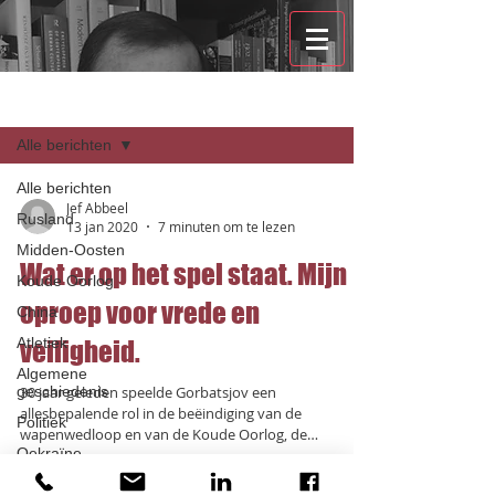
Recensies
Alle berichten
Alle berichten
Jef Abbeel
Rusland
13 jan 2020
7 minuten om te lezen
Midden-Oosten
Wat er op het spel staat. Mijn
Koude Oorlog
oproep voor vrede en
China
Atletiek
veiligheid.
Algemene
geschiedenis
30 jaar geleden speelde Gorbatsjov een
allesbepalende rol in de beëindiging van de
Politiek
wapenwedloop en van de Koude Oorlog, de
Oekraïne
vrijmaking...