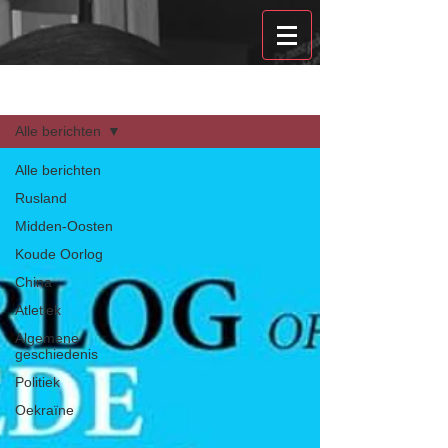
Recensies
Alle berichten
Alle berichten
Rusland
Midden-Oosten
Koude Oorlog
China
Atletiek
Algemene
geschiedenis
Politiek
Oekraïne